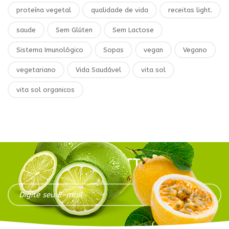
proteína vegetal
qualidade de vida
receitas light.
saude
Sem Glúten
Sem Lactose
Sistema Imunológico
Sopas
vegan
Vegano
vegetariano
Vida Saudável
vita sol
vita sol organicos
NEWSLETTER