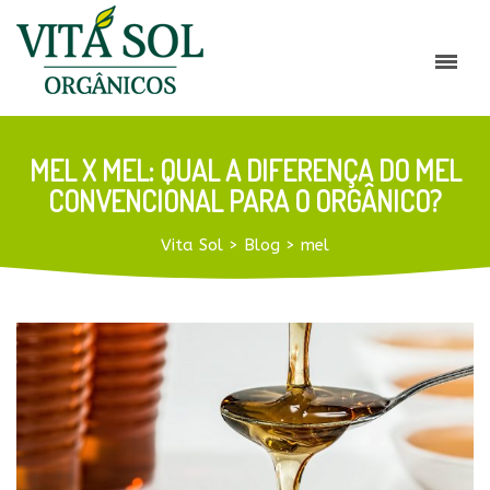
MEL X MEL: QUAL A DIFERENÇA DO MEL
CONVENCIONAL PARA O ORGÂNICO?
Vita Sol
>
Blog
>
mel