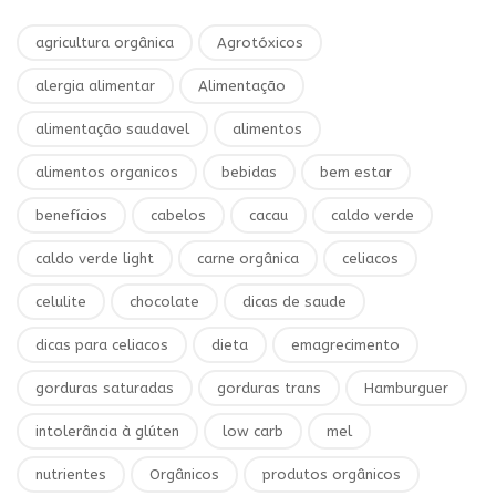
agricultura orgânica
Agrotóxicos
alergia alimentar
Alimentação
alimentação saudavel
alimentos
alimentos organicos
bebidas
bem estar
benefícios
cabelos
cacau
caldo verde
caldo verde light
carne orgânica
celiacos
celulite
chocolate
dicas de saude
dicas para celiacos
dieta
emagrecimento
gorduras saturadas
gorduras trans
Hamburguer
intolerância à glúten
low carb
mel
nutrientes
Orgânicos
produtos orgânicos