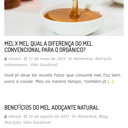
MEL X MEL: QUAL A DIFERENÇA DO MEL
CONVENCIONAL PARA O ORGÂNICO?
vitasol
11 de maio de 2022
Alimentos
,
Nutrição
,
sobremesas
,
Vida Saudável
Você já deve ter ouvido falar que consumir mel faz bem
para a saúde. Mas ao mesmo tempo, também já
[…]
BENEFÍCIOS DO MEL: ADOÇANTE NATURAL
vitasol
16 de agosto de 2021
Alimentos
,
Blog
,
Nutrição
,
Vida Saudável