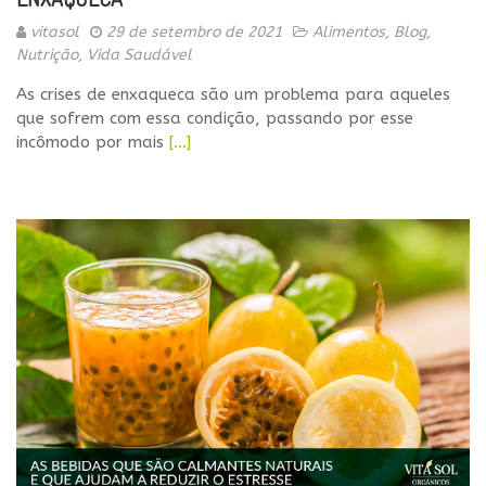
vitasol
29 de setembro de 2021
Alimentos
,
Blog
,
Nutrição
,
Vida Saudável
As crises de enxaqueca são um problema para aqueles
que sofrem com essa condição, passando por esse
incômodo por mais
[…]