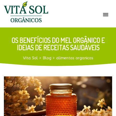
OS BENEFÍCIOS DO MEL ORGÂNICO E
IDEIAS DE RECEITAS SAUDÁVEIS
Vita Sol
>
Blog
>
alimentos organicos