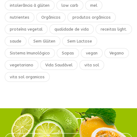
intolerância à glúten
low carb
mel
nutrientes
Orgânicos
produtos orgânicos
proteína vegetal
qualidade de vida
receitas light.
saude
Sem Glúten
Sem Lactose
Sistema Imunológico
Sopas
vegan
Vegano
vegetariano
Vida Saudável
vita sol
vita sol organicos
NEWSLETTER