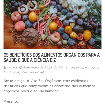
OS BENEFÍCIOS DOS ALIMENTOS ORGÂNICOS PARA A
SAÚDE: O QUE A CIÊNCIA DIZ
vitasol
4 de maio de 2023
Alimentos
,
Blog
,
Nutrição
,
Orgânicos
,
Vida Saudável
Neste artigo, a Vita Sol Orgânicos traz evidências
científicas que comprovam os benefícios dos alimentos
orgânicos para a saúde humana.
Presença
[…]