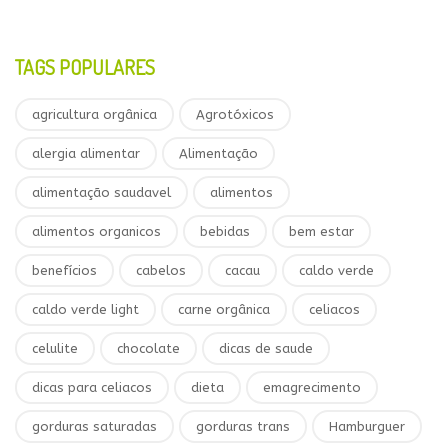
TAGS POPULARES
agricultura orgânica
Agrotóxicos
alergia alimentar
Alimentação
alimentação saudavel
alimentos
alimentos organicos
bebidas
bem estar
benefícios
cabelos
cacau
caldo verde
caldo verde light
carne orgânica
celiacos
celulite
chocolate
dicas de saude
dicas para celiacos
dieta
emagrecimento
gorduras saturadas
gorduras trans
Hamburguer