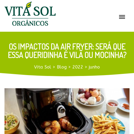
OS IMPACTOS DA AIR FRYER: SERÁ QUE
ESSA QUERIDINHA É VILÃ OU MOCINHA?
Vita Sol
>
Blog
>
2022
>
junho