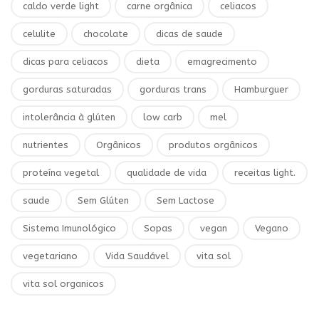
caldo verde light
carne orgânica
celiacos
celulite
chocolate
dicas de saude
dicas para celiacos
dieta
emagrecimento
gorduras saturadas
gorduras trans
Hamburguer
intolerância à glúten
low carb
mel
nutrientes
Orgânicos
produtos orgânicos
proteína vegetal
qualidade de vida
receitas light.
saude
Sem Glúten
Sem Lactose
Sistema Imunológico
Sopas
vegan
Vegano
vegetariano
Vida Saudável
vita sol
vita sol organicos