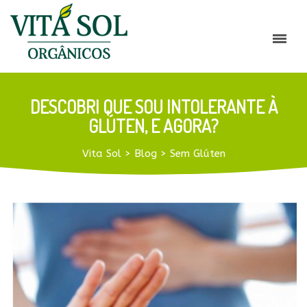
DESCOBRI QUE SOU INTOLERANTE À
GLÚTEN, E AGORA?
Vita Sol
>
Blog
>
Sem Glúten