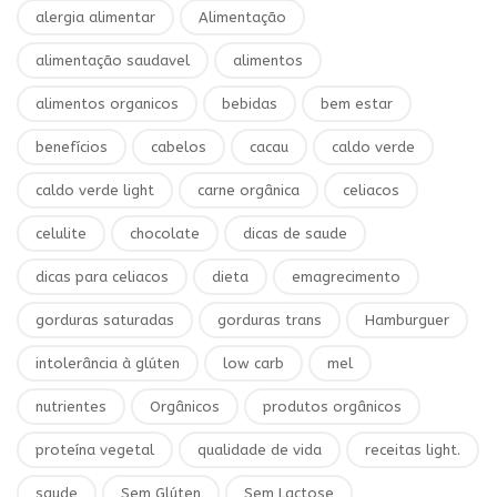
alergia alimentar
Alimentação
alimentação saudavel
alimentos
alimentos organicos
bebidas
bem estar
benefícios
cabelos
cacau
caldo verde
caldo verde light
carne orgânica
celiacos
celulite
chocolate
dicas de saude
dicas para celiacos
dieta
emagrecimento
gorduras saturadas
gorduras trans
Hamburguer
intolerância à glúten
low carb
mel
nutrientes
Orgânicos
produtos orgânicos
proteína vegetal
qualidade de vida
receitas light.
saude
Sem Glúten
Sem Lactose