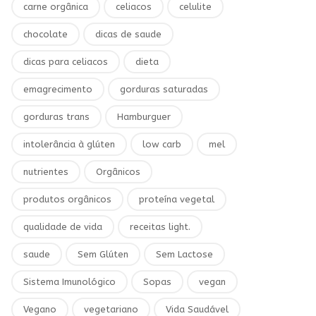
carne orgânica
celiacos
celulite
chocolate
dicas de saude
dicas para celiacos
dieta
emagrecimento
gorduras saturadas
gorduras trans
Hamburguer
intolerância à glúten
low carb
mel
nutrientes
Orgânicos
produtos orgânicos
proteína vegetal
qualidade de vida
receitas light.
saude
Sem Glúten
Sem Lactose
Sistema Imunológico
Sopas
vegan
Vegano
vegetariano
Vida Saudável