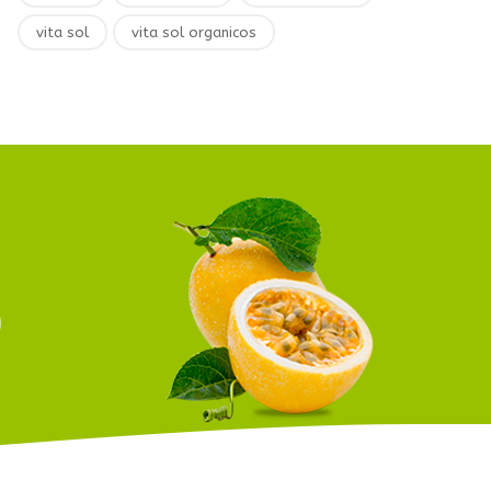
vita sol
vita sol organicos